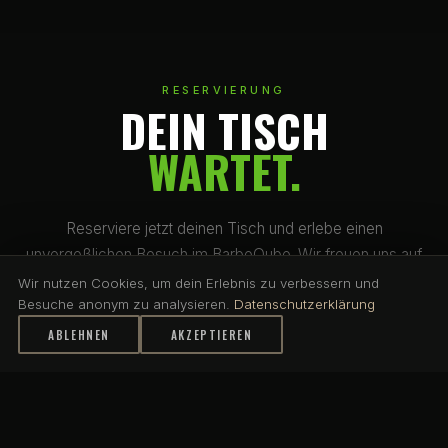
RESERVIERUNG
DEIN TISCH
WARTET.
Reserviere jetzt deinen Tisch und erlebe einen
unvergeßlichen Besuch im BarbeQube. Wir freuen uns auf
dich.
Wir nutzen Cookies, um dein Erlebnis zu verbessern und
Besuche anonym zu analysieren.
Datenschutzerklärung
ABLEHNEN
AKZEPTIEREN
JETZT RESERVIEREN
KONTAKT AUFNEHMEN